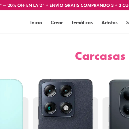
” — 20% OFF EN LA 2° + ENVÍO GRATIS COMPRANDO 3 + 3 CU
Inicio
Crear
Temáticas
Artistas
S
Carcasas