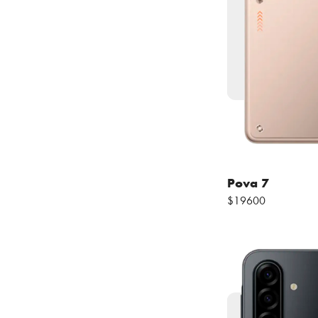
Pova 7
$19600