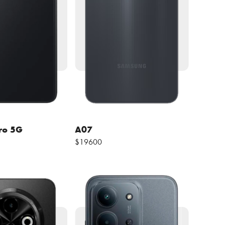
ro 5G
A07
$19600