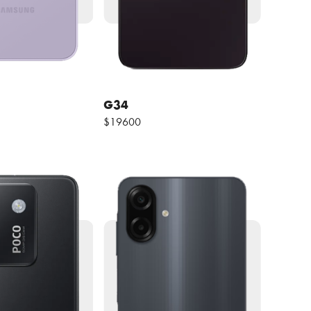
G34
$19600