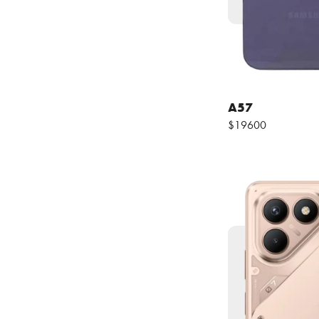
A57
$19600