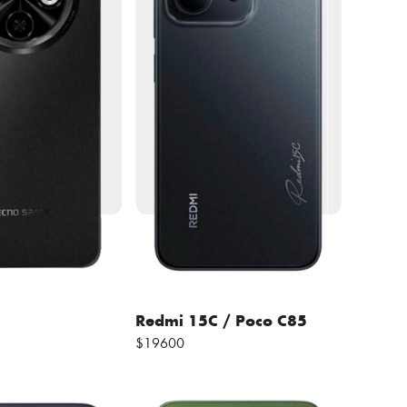
C
Redmi 15C / Poco C85
$19600