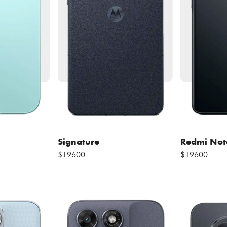
Signature
Redmi Not
$19600
$19600