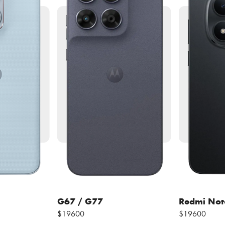
G67 / G77
Redmi Not
$19600
$19600