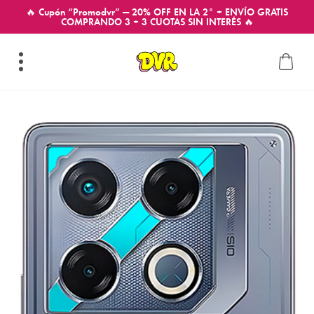
🔥 Cupón “Promodvr” — 20% OFF EN LA 2° + ENVÍO GRATIS
COMPRANDO 3 + 3 CUOTAS SIN INTERÉS 🔥