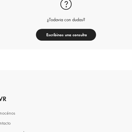
¿Todavia con dudas?
Escribinos una consulta
VR
nocénos
ntacto