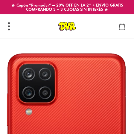
🔥 Cupón “Promodvr” — 20% OFF EN LA 2° + ENVÍO GRATIS
COMPRANDO 3 + 3 CUOTAS SIN INTERÉS 🔥