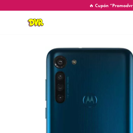
🔥 Cupón “Promodvr