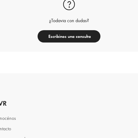
¿Todavia con dudas?
Escribinos una consulta
VR
nocénos
ntacto