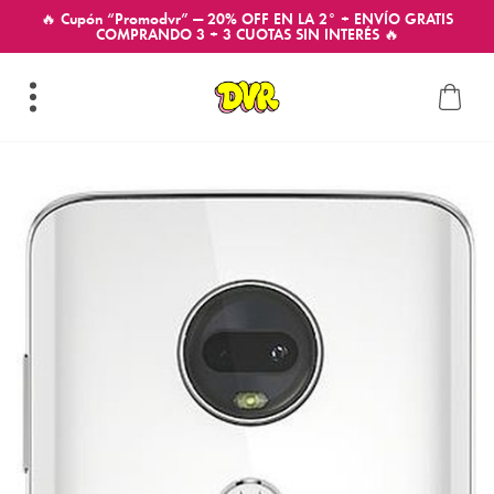
🔥 Cupón “Promodvr” — 20% OFF EN LA 2° + ENVÍO GRATIS
COMPRANDO 3 + 3 CUOTAS SIN INTERÉS 🔥