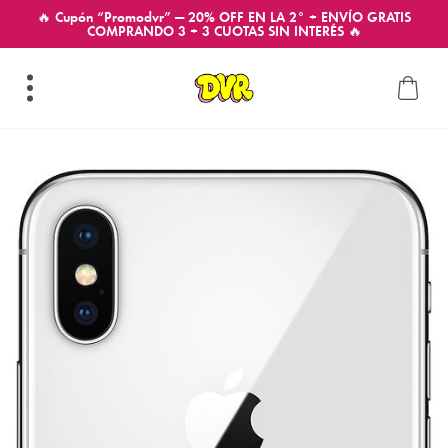
🔥 Cupón “Promodvr” — 20% OFF EN LA 2° + ENVÍO GRATIS
COMPRANDO 3 + 3 CUOTAS SIN INTERÉS 🔥