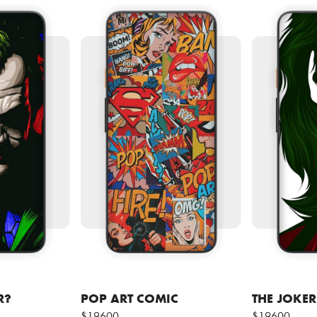
R?
POP ART COMIC
THE JOKER
$19600
$19600