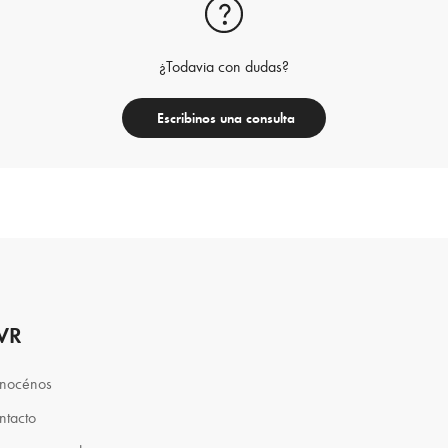
¿Todavia con dudas?
Escribinos una consulta
VR
nocénos
ntacto