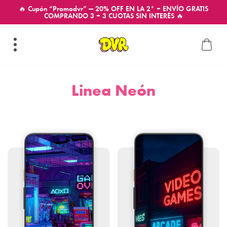
🔥 Cupón “Promodvr” — 20% OFF EN LA 2° + ENVÍO GRATIS
COMPRANDO 3 + 3 CUOTAS SIN INTERÉS 🔥
Linea Neón