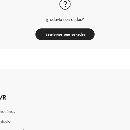
¿Todavia con dudas?
Escribinos una consulta
VR
nocénos
ntacto