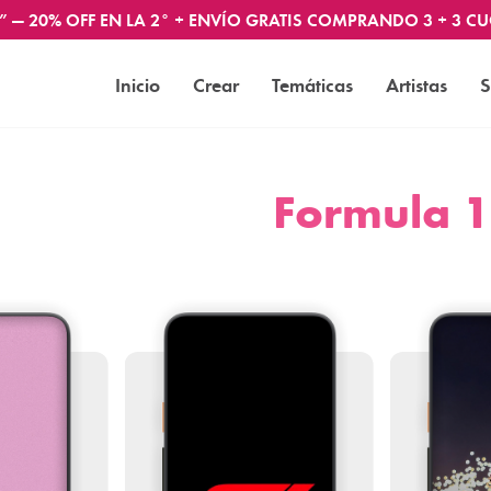
” — 20% OFF EN LA 2° + ENVÍO GRATIS COMPRANDO 3 + 3 CU
Inicio
Crear
Temáticas
Artistas
S
Formula 1