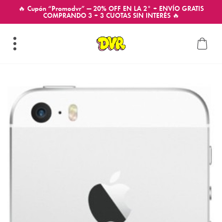
🔥 Cupón “Promodvr” — 20% OFF EN LA 2° + ENVÍO GRATIS
COMPRANDO 3 + 3 CUOTAS SIN INTERÉS 🔥