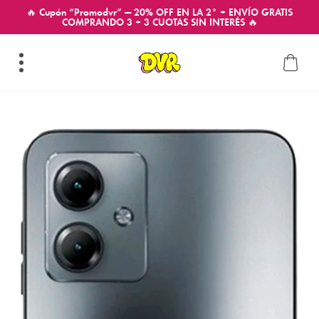
🔥 Cupón “Promodvr” — 20% OFF EN LA 2° + ENVÍO GRATIS
COMPRANDO 3 + 3 CUOTAS SIN INTERÉS 🔥