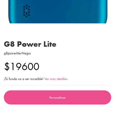
G8 Power Lite
g8powerlite-Negro
$19600
¡Tú funda va a ser increíble!
Ver más detalles
Personalizar