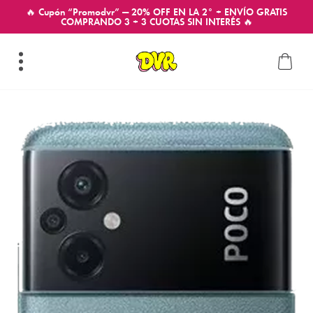
🔥 Cupón “Promodvr” — 20% OFF EN LA 2° + ENVÍO GRATIS
COMPRANDO 3 + 3 CUOTAS SIN INTERÉS 🔥