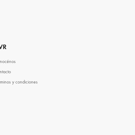
VR
nocénos
ntacto
rminos y condiciones