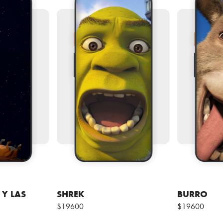
 Y LAS
SHREK
BURRO
$19600
$19600