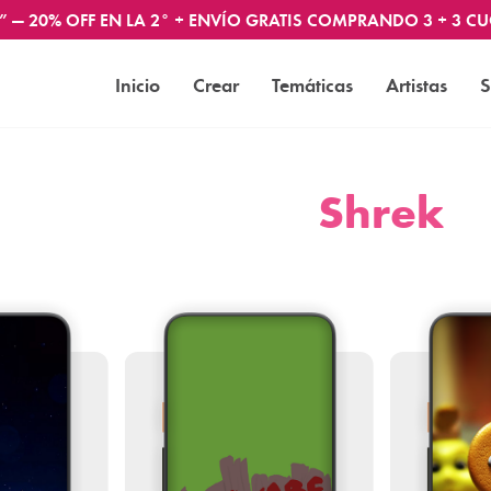
” — 20% OFF EN LA 2° + ENVÍO GRATIS COMPRANDO 3 + 3 CU
Inicio
Crear
Temáticas
Artistas
S
Shrek