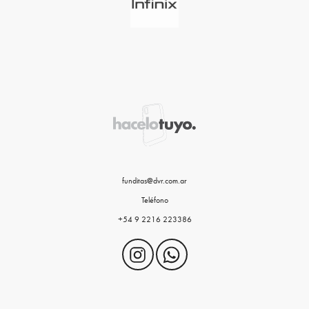
funditas@dvr.com.ar
Teléfono
+54 9 2216 223386