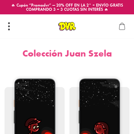
🔥 Cupón “Promodvr” — 20% OFF EN LA 2° + ENVÍO GRATIS
COMPRANDO 3 + 3 CUOTAS SIN INTERÉS 🔥
Colección Juan Szela