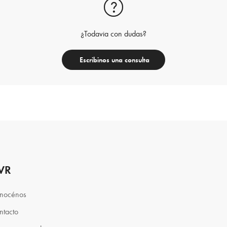
¿Todavia con dudas?
Escribinos una consulta
VR
nocénos
ntacto