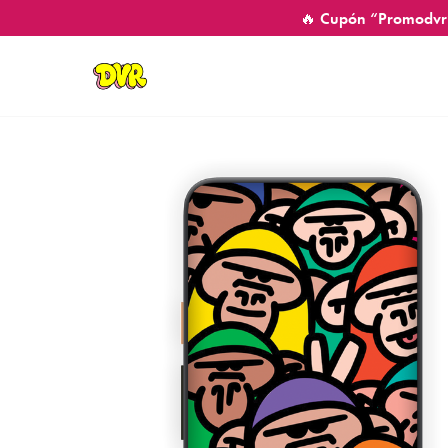
🔥 Cupón “Promodvr