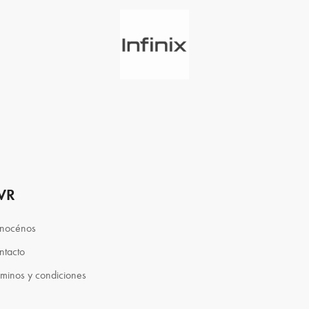
VR
nocénos
ntacto
rminos y condiciones