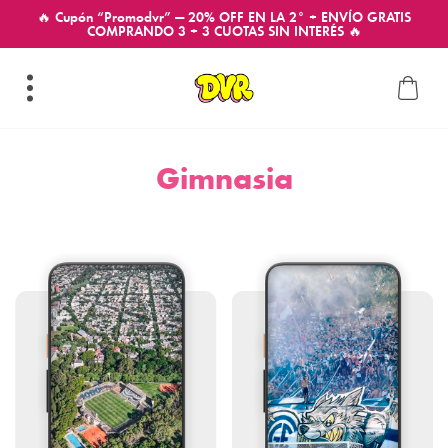
🔥 Cupón “Promodvr” — 20% OFF EN LA 2° + ENVÍO GRATIS
COMPRANDO 3 + 3 CUOTAS SIN INTERÉS 🔥
Gimnasia