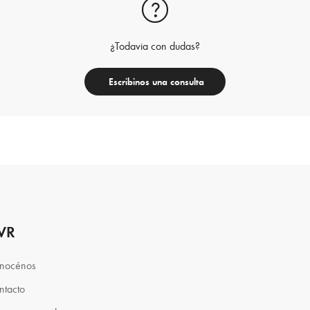
¿Todavia con dudas?
Escribinos una consulta
VR
nocénos
ntacto