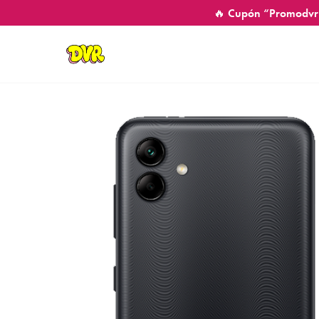
🔥 Cupón “Promodvr