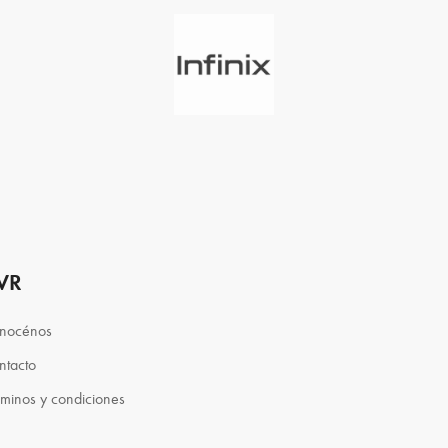
VR
nocénos
ntacto
rminos y condiciones