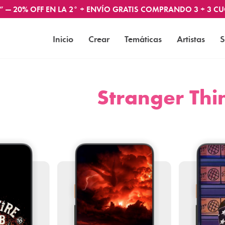
” — 20% OFF EN LA 2° + ENVÍO GRATIS COMPRANDO 3 + 3 CU
Inicio
Crear
Temáticas
Artistas
S
Stranger Thi