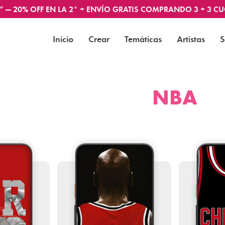
” — 20% OFF EN LA 2° + ENVÍO GRATIS COMPRANDO 3 + 3 CU
Inicio
Crear
Temáticas
Artistas
S
NBA