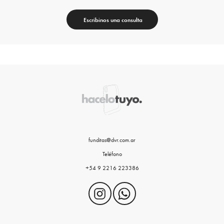
Escribinos una consulta
funditas@dvr.com.ar
Teléfono
+54 9 2216 223386