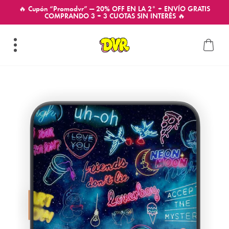
🔥 Cupón “Promodvr” — 20% OFF EN LA 2° + ENVÍO GRATIS
COMPRANDO 3 + 3 CUOTAS SIN INTERÉS 🔥