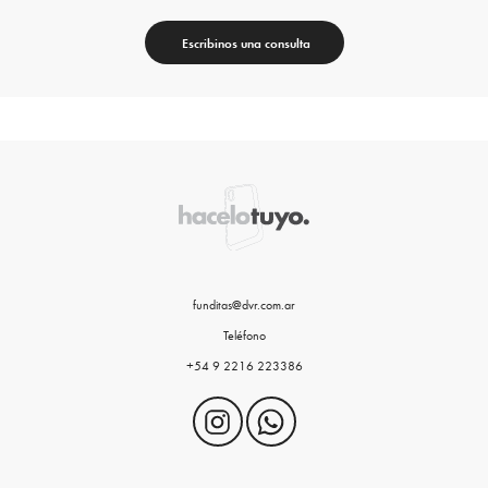
Escribinos una consulta
funditas@dvr.com.ar
Teléfono
+54 9 2216 223386