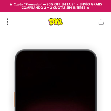
🔥 Cupón “Promodvr” — 20% OFF EN LA 2° + ENVÍO GRATIS
COMPRANDO 3 + 3 CUOTAS SIN INTERÉS 🔥