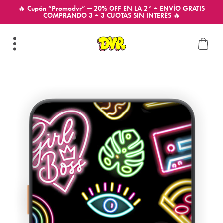
🔥 Cupón “Promodvr” — 20% OFF EN LA 2° + ENVÍO GRATIS
COMPRANDO 3 + 3 CUOTAS SIN INTERÉS 🔥