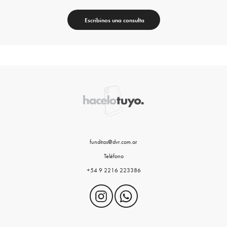
Escribinos una consulta
funditas@dvr.com.ar
Teléfono
+54 9 2216 223386