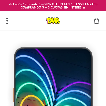
🔥 Cupón “Promodvr” — 20% OFF EN LA 2° + ENVÍO GRATIS
COMPRANDO 3 + 3 CUOTAS SIN INTERÉS 🔥