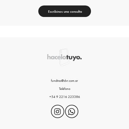
Escribinos una consulta
funditas@dvr.com.ar
Teléfono
+54 9 2216 223386