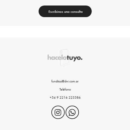
Escribinos una consulta
funditas@dvr.com.ar
Teléfono
+54 9 2216 223386