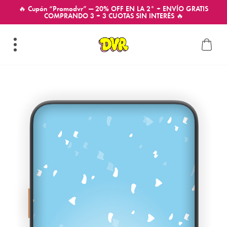
🔥 Cupón “Promodvr” — 20% OFF EN LA 2° + ENVÍO GRATIS
COMPRANDO 3 + 3 CUOTAS SIN INTERÉS 🔥