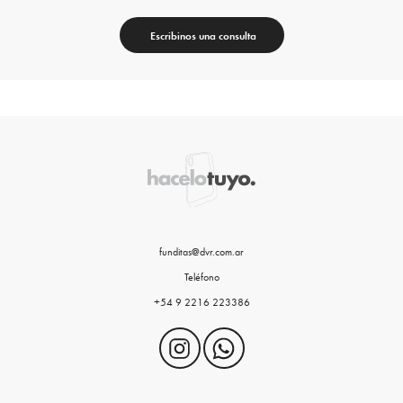
Escribinos una consulta
funditas@dvr.com.ar
Teléfono
+54 9 2216 223386