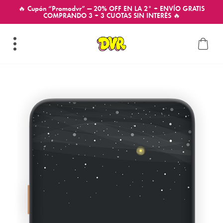
🔥 Cupón “Promodvr” — 20% OFF EN LA 2° + ENVÍO GRATIS
COMPRANDO 3 + 3 CUOTAS SIN INTERÉS 🔥