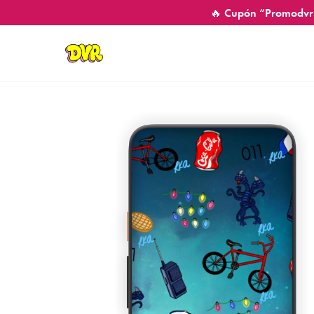
🔥 Cupón “Promodvr