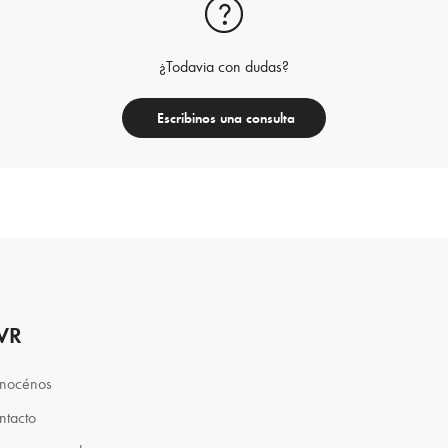
¿Todavia con dudas?
Escribinos una consulta
VR
nocénos
ntacto