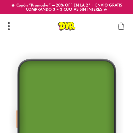
🔥 Cupón “Promodvr” — 20% OFF EN LA 2° + ENVÍO GRATIS
COMPRANDO 3 + 3 CUOTAS SIN INTERÉS 🔥