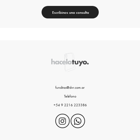
Escribinos una consulta
funditas@dvr.com.ar
Teléfono
+54 9 2216 223386