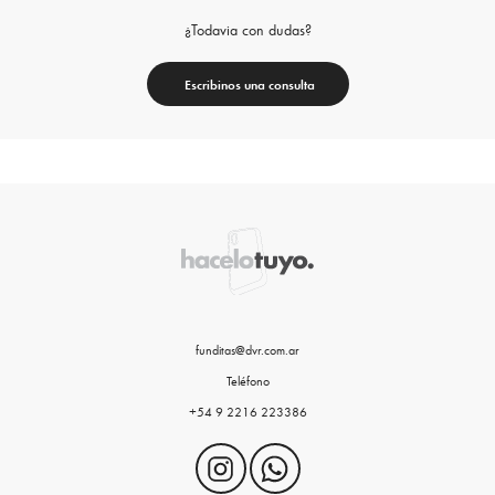
¿Todavia con dudas?
Escribinos una consulta
funditas@dvr.com.ar
Teléfono
+54 9 2216 223386