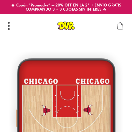
🔥 Cupón “Promodvr” — 20% OFF EN LA 2° + ENVÍO GRATIS
COMPRANDO 3 + 3 CUOTAS SIN INTERÉS 🔥