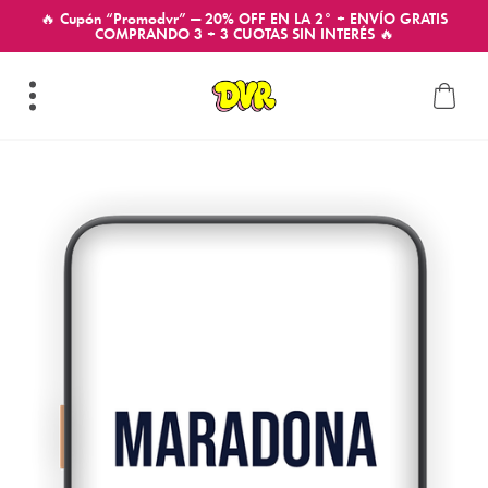
🔥 Cupón “Promodvr” — 20% OFF EN LA 2° + ENVÍO GRATIS
COMPRANDO 3 + 3 CUOTAS SIN INTERÉS 🔥