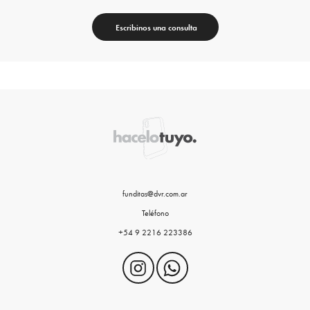
Escribinos una consulta
funditas@dvr.com.ar
Teléfono
+54 9 2216 223386