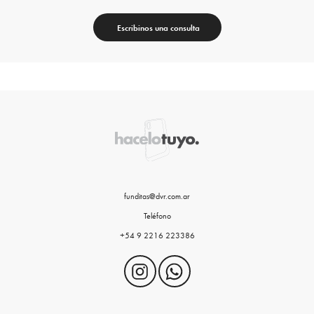
Escribinos una consulta
funditas@dvr.com.ar
Teléfono
+54 9 2216 223386