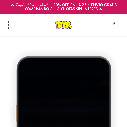
🔥 Cupón “Promodvr” — 20% OFF EN LA 2° + ENVÍO GRATIS
COMPRANDO 3 + 3 CUOTAS SIN INTERÉS 🔥