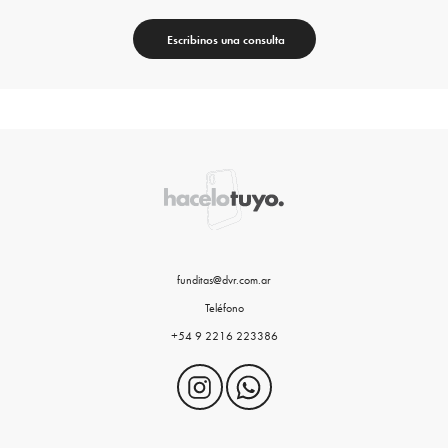
Escribinos una consulta
funditas@dvr.com.ar
Teléfono
+54 9 2216 223386