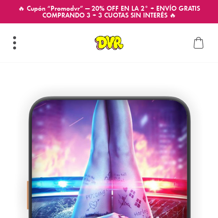
🔥 Cupón “Promodvr” — 20% OFF EN LA 2° + ENVÍO GRATIS
COMPRANDO 3 + 3 CUOTAS SIN INTERÉS 🔥