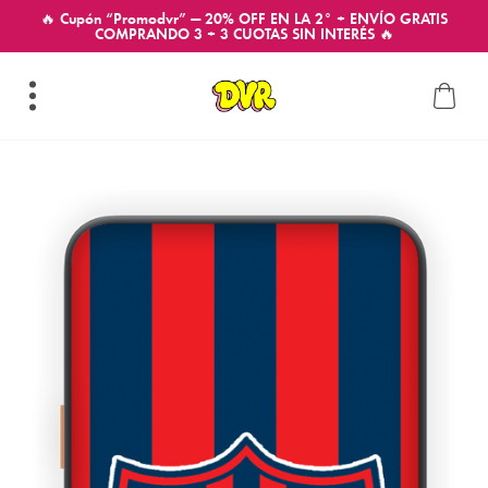
🔥 Cupón “Promodvr” — 20% OFF EN LA 2° + ENVÍO GRATIS
COMPRANDO 3 + 3 CUOTAS SIN INTERÉS 🔥