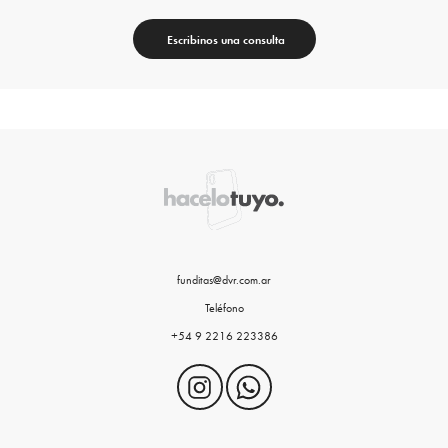
Escribinos una consulta
funditas@dvr.com.ar
Teléfono
+54 9 2216 223386