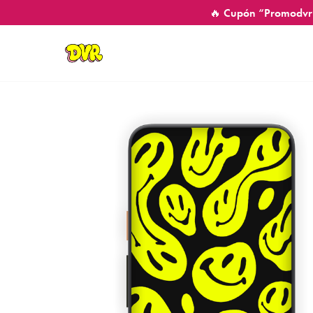
🔥 Cupón “Promodvr