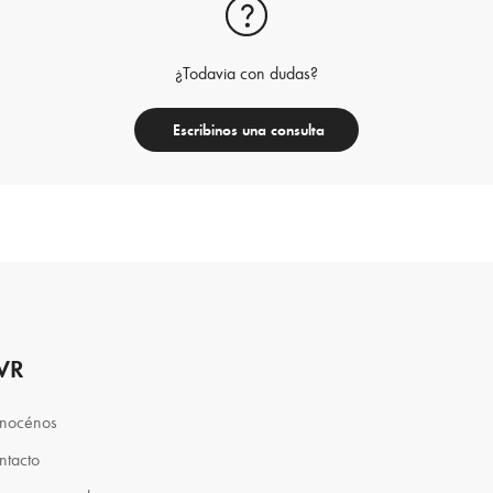
¿Todavia con dudas?
Escribinos una consulta
VR
nocénos
ntacto