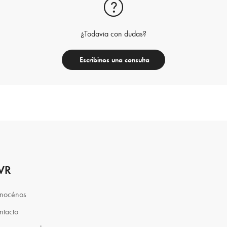
¿Todavia con dudas?
Escribinos una consulta
VR
nocénos
ntacto