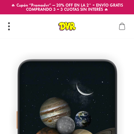
🔥 Cupón “Promodvr” — 20% OFF EN LA 2° + ENVÍO GRATIS
COMPRANDO 3 + 3 CUOTAS SIN INTERÉS 🔥