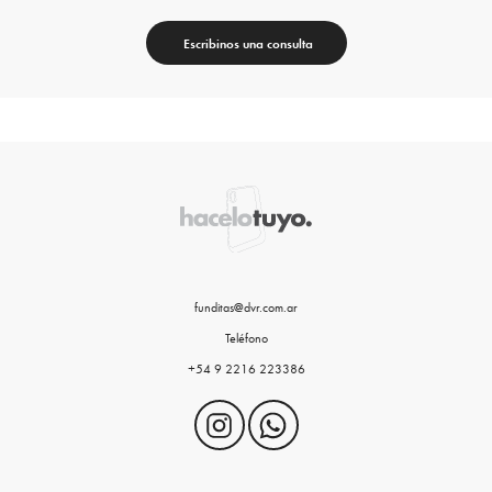
Escribinos una consulta
funditas@dvr.com.ar
Teléfono
+54 9 2216 223386