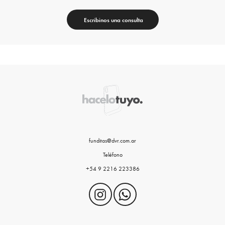
Escribinos una consulta
funditas@dvr.com.ar
Teléfono
+54 9 2216 223386