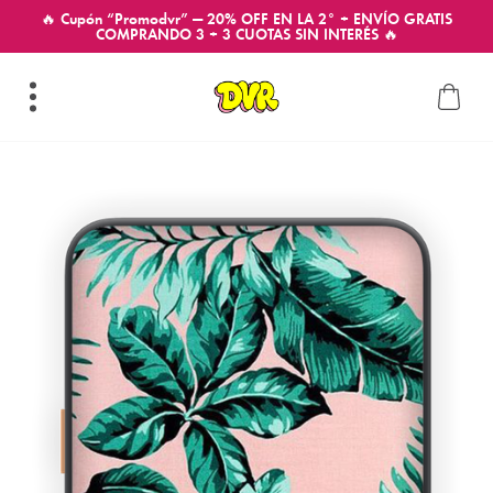
🔥 Cupón “Promodvr” — 20% OFF EN LA 2° + ENVÍO GRATIS
COMPRANDO 3 + 3 CUOTAS SIN INTERÉS 🔥