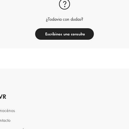
¿Todavia con dudas?
Escribinos una consulta
VR
nocénos
ntacto