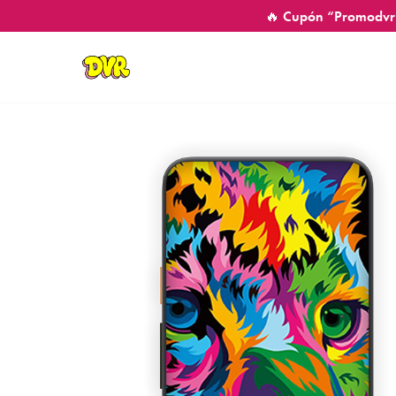
🔥 Cupón “Promodvr