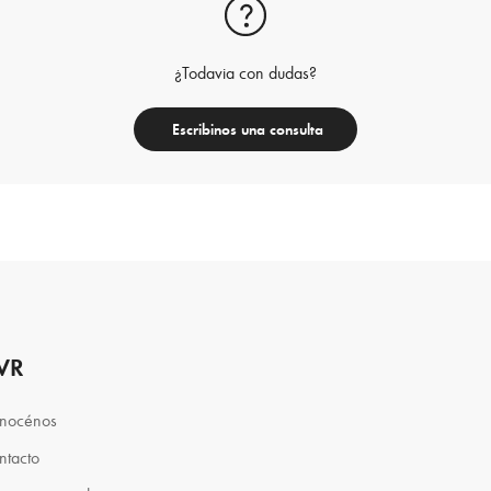
¿Todavia con dudas?
Escribinos una consulta
VR
nocénos
ntacto