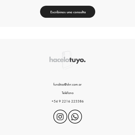
Escribinos una consulta
funditas@dvr.com.ar
Teléfono
+54 9 2216 223386