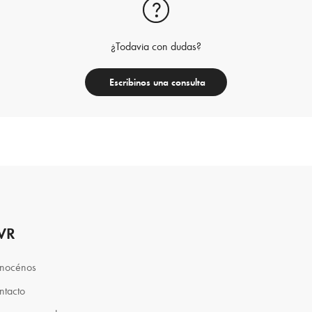
¿Todavia con dudas?
Escribinos una consulta
VR
nocénos
ntacto