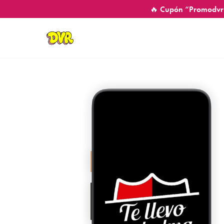
🔥 Cupón “Promodvr