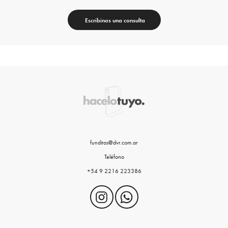
Escribinos una consulta
funditas@dvr.com.ar
Teléfono
+54 9 2216 223386