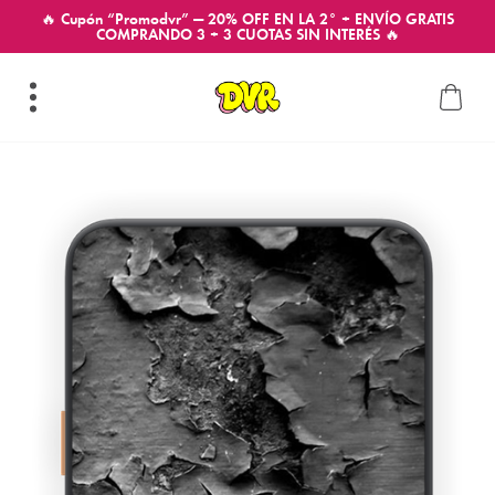
🔥 Cupón “Promodvr” — 20% OFF EN LA 2° + ENVÍO GRATIS
COMPRANDO 3 + 3 CUOTAS SIN INTERÉS 🔥