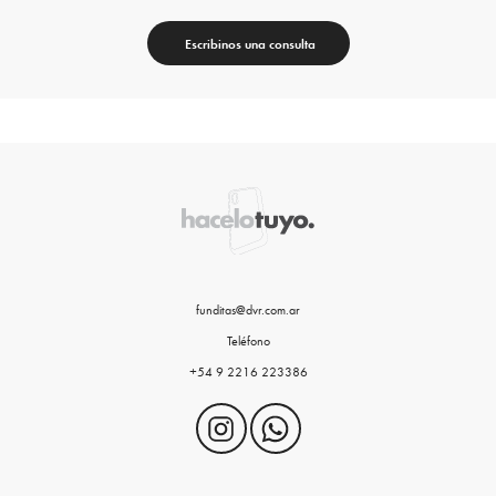
Escribinos una consulta
funditas@dvr.com.ar
Teléfono
+54 9 2216 223386