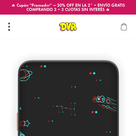
🔥 Cupón “Promodvr” — 20% OFF EN LA 2° + ENVÍO GRATIS
COMPRANDO 3 + 3 CUOTAS SIN INTERÉS 🔥