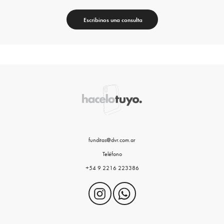
Escribinos una consulta
funditas@dvr.com.ar
Teléfono
+54 9 2216 223386