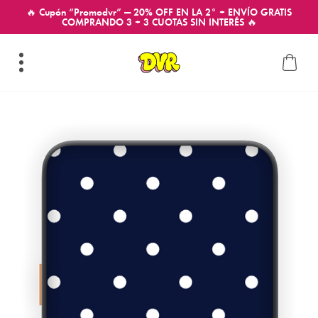
🔥 Cupón “Promodvr” — 20% OFF EN LA 2° + ENVÍO GRATIS
COMPRANDO 3 + 3 CUOTAS SIN INTERÉS 🔥