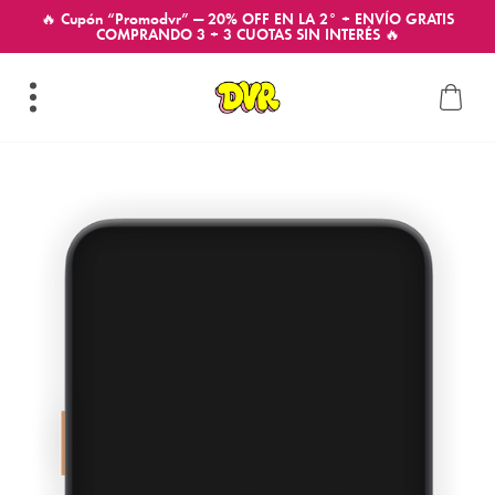
🔥 Cupón “Promodvr” — 20% OFF EN LA 2° + ENVÍO GRATIS
COMPRANDO 3 + 3 CUOTAS SIN INTERÉS 🔥