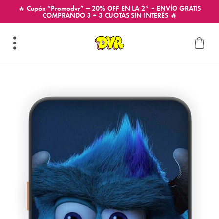
🔥 Cupón “Promodvr” — 20% OFF EN LA 2° + ENVÍO GRATIS
COMPRANDO 3 + 3 CUOTAS SIN INTERÉS 🔥