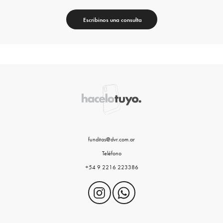
Escribinos una consulta
funditas@dvr.com.ar
Teléfono
+54 9 2216 223386